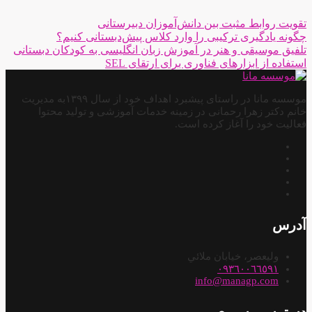
تقویت روابط مثبت بین دانش‌آموزان دبیرستانی
چگونه یادگیری ترکیبی را وارد کلاس پیش‌دبستانی کنیم؟
تلفیق موسیقی و هنر در آموزش زبان انگلیسی به کودکان دبستانی
استفاده از ابزارهای فناوری برای ارتقای SEL
موسسه مانا در راستای پیشبرد اهداف خود از سال ۱۳۹۹به مدیریت
خانم دکتر زهرا رحمانی در زمینه خدمات آموزشی و تولید محتوا
فعالیت خود را آغاز کرده است.
آدرس
وليعصر، خيابان ملائي
٠٩٣٦٠٠٦٦٥٩١
info@managp.com