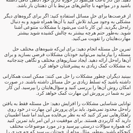
باشید و در مواجهه با چالش‌های مرتبط با آن ذهنتان باز باشد.
از فرصت‌ها برای حل مسائل استفاده کنید: اگر برای گروه‌های دیگر
مشکلی به وجود می‌آید تلاش کنید با آن‌ها همراه شوید و به دنبال
راه‌حل بگردید. این کار باعث می‌شود با مشکلات متنوعی آشنا
شوید. به‌طور حتم هرچه بیشتر به چالش کشیده شوید بیشتر
مهارت‌هایتان را تقویت می‌کنید.
تمرین حل مسئله انجام دهید: برای این‌که شیوه‌های مختلف حل
مسئله را بیازمایید می‌توانید خودتان مشکلات فرضی بسازید و برای
آن‌ها راه‌حل ارائه دهید. ایجاد سناریوهای مختلف و نگاهی چندجانبه
به مشکلات کمک زیادی به پیشرفتتان خواهد کرد.
ببینید دیگران چطور مشکلات را حل می کنند: ممکن است همکارانی
داشته باشید که تسلط زیادی بر حل مسائل داشته باشند. در صورت
امکان روش آن‌ها را بررسی کنید و سؤال‌هایتان را بپرسید. این کار
نیز به شما در پرورش این مهارت کمک خواهد کرد.
توانایی شناسایی مشکلات را افزایش دهید: حل مسئله فقط به یافتن
راه‌حل محدود نمی‌شود. باید برای پرورش این مهارت در خود روی
راهکارهایی تمرکز کنید که به نظر بی‌فایده می‌آیند اما شما اطمینان
دارید که کاربردی هستند. برای موفقیت در این امر باید تمرین کنید
که همواره سؤالات درستی بپرسید و در مورد موضوعات مختلف
کنجکاو باشید. به‌طور مثال مدام از خودتان بپرسید که چه چیزی را