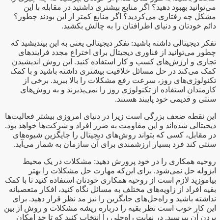
می‌توانید بهبود دهید؟ اگر منابع بیشتری داشتید در مقابله با این
مشکل چه رفتاری می‌کردید؟ اگر منابع کمتر از این بودند چطور؟
دائم خودتان و دنیای اطرافتان را به چالش بکشید.
تفکر دیجیتالی داشته باشید: تفکر دیجیتالی یعنی به این بیندیشید که
چطور می‌توانید از فناوری دیجیتال برای اختراع مجدد فرایندهای
تجاری و ارزش‌های کسب و کار استفاده کنید. این روش اندیشیدن
کمک می‌کند در حل مسائل خلاقیت بیشتری داشته باشید و با کمک
تکنولوژی‌های روز، سرعت رفع مشکلات را بالا ببرید. برخی از
کارمندان استفاده از تکنولوژی روز را نمی‌پذیرند و به روش‌های
سنتی و قدیمی خود پایبند هستند.
این نقطه ضعف بزرگی است زیرا در دنیای امروزی بیشتر فعالیت‌ها
دیجیتالی شده‌اند و این مقاومت به ضرر افراد و شرکت‌ها خواهد بود.
در مقابل، کسی که بتواند روش‌های دیجیتال را جایگزین شیوه‌های
سنتی کند فرد بسیار ارزشمندی برای آن سازمان به شمار می‌آید.
روحیه همکاری را در خود پرورش دهید: مشکلات در یک محیط
ایزوله حل نمی‌شود. برای این‌که مهارت حل مشکلات را بهتر
بیاموزید لازم است از روحیه همکاری خودتان استفاده کنید تا با کمک
بقیه افراد از زاویه‌های مختلف به مسائل نگاه کنید، افکار متعصبانه
نداشته باشید و راه‌حل‌های جایگزین را نیز مد نظر قرار دهید. برای
این کار خوب است نظر بقیه را درباره ریشه مشکلات و روش از بین
بردن آن بپرسید. در نهایت راه‌حلی را انتخاب کنید که تا حد امکان