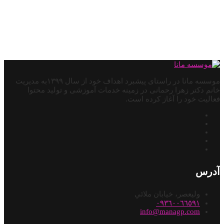
موسسه مانا در راستای پیشبرد اهداف خود از سال ۱۳۹۹به مدیریت
خانم دکتر زهرا رحمانی در زمینه خدمات آموزشی و تولید محتوا
فعالیت خود را آغاز کرده است.
آدرس
وليعصر، خيابان ملائي
٠٩٣٦٠٠٦٦٥٩١
info@managp.com