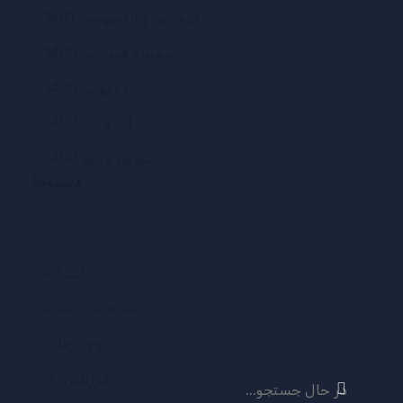
فروردین و اردیبهشت 1401
اسفند و فروردین 1400
دی و بهمن 1400
آذر و دی 1400
شهریور و مهر 1400
دسته‌ها
ابتدایی
دانشگاه
دسته‌بندی نشده
زوج درمانی
جستجو
فرزندپروری
برای: