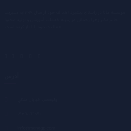
موسسه مانا در راستای پیشبرد اهداف خود از سال ۱۳۹۹به مدیریت
خانم دکتر زهرا رحمانی در زمینه خدمات آموزشی و تولید محتوا
فعالیت خود را آغاز کرده است.
آدرس
وليعصر، خيابان ملائي
٠٩٣٦٠٠٦٦٥٩١
info@managp.com