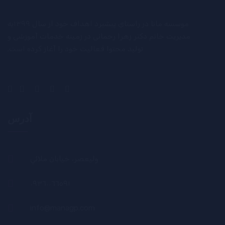
موسسه مانا در راستای پیشبرد اهداف خود از سال ۱۳۹۹به
مدیریت خانم دکتر زهرا رحمانی در زمینه خدمات آموزشی و
تولید محتوا فعالیت خود را آغاز کرده است.
آدرس
وليعصر، خيابان ملائي
٠٩٣٦٠٠٦٦٥٩١
info@managp.com